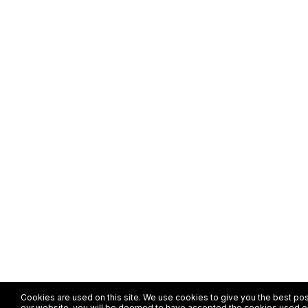
Cookies are used on this site. We use cookies to give you the best poss
our website, you will be deemed to have accepted the cookies used on