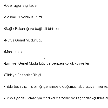
•
Özel sigorta 
•
Sosyal Güven
•
Sağlık Bakanlığı ve ba
•
Nüfus Genel 
•
Mahke
,
•
Emniyet Genel Müdürlüğü ve ben
•
Türkiye Eczacı
•
Tıbbi teşhis için iş birliği içerisinde olduğumuz labora
•
Teşhis /tedavi amacıyla medikal malzeme