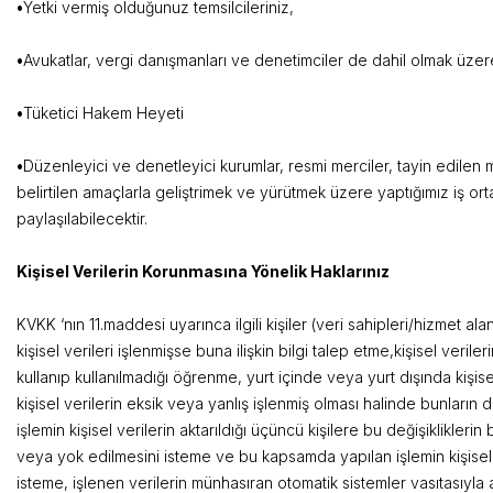
•
Yetki vermiş olduğunuz
•
Avukatlar, vergi danışmanları ve denetimciler de dahil olmak 
•
Tüketici Hak
•
Düzenleyici ve denetleyici kurumlar, resmi merciler, tayin edilen m
belirtilen amaçlarla geliştrimek ve yürütmek üzere yaptığımız iş ort
paylaşılabi
Kişisel Verilerin Korunmasına Yö
KVKK ‘nın 11.maddesi uyarınca ilgili kişiler (veri sahipleri/hizmet ala
kişisel verileri işlenmişse buna ilişkin bilgi talep etme,kişisel ver
kullanıp kullanılmadığı öğrenme, yurt içinde veya yurt dışında kişisel 
kişisel verilerin eksik veya yanlış işlenmiş olması halinde bunları
işlemin kişisel verilerin aktarıldığı üçüncü kişilere bu değişikliklerin b
veya yok edilmesini isteme ve bu kapsamda yapılan işlemin kişisel ve
isteme, işlenen verilerin münhasıran otomatik sistemler vasıtasıyla a