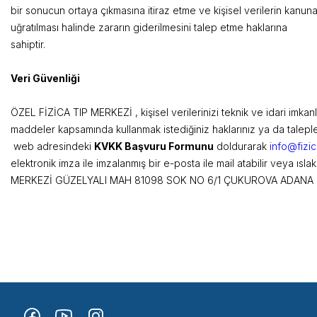
bir sonucun ortaya çıkmasına itiraz etme ve kişisel verilerin kanun
uğratılması halinde zararın giderilmesini talep etme haklarına
sahiptir
Veri Güven
ÖZEL FİZİCA TIP MERKEZİ , kişisel verilerinizi teknik ve idari imkanla
maddeler kapsamında kullanmak istediğiniz haklarınız ya da talepler
web adresindeki
KVKK Başvuru Formunu
doldurarak
info@fizic
elektronik imza ile imzalanmış bir e-posta ile mail atabilir veya ısla
MERKEZİ GÜZELYALI MAH 81098 SOK NO 6/1 ÇUKUROVA ADANA adre